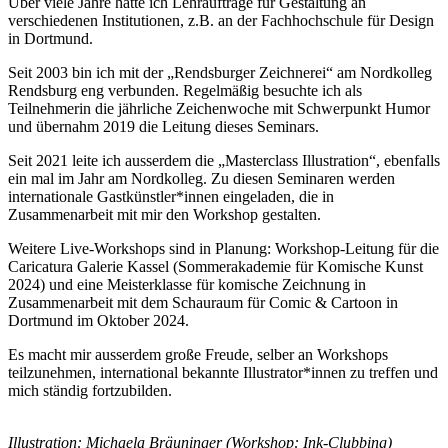
Über viele Jahre hatte ich Lehraufträge für Gestaltung an
verschiedenen Institutionen, z.B. an der Fachhochschule für Design
in Dortmund.
Seit 2003 bin ich mit der „Rendsburger Zeichnerei“ am Nordkolleg
Rendsburg eng verbunden. Regelmäßig besuchte ich als
Teilnehmerin die jährliche Zeichenwoche mit Schwerpunkt Humor
und übernahm 2019 die Leitung dieses Seminars.
Seit 2021 leite ich ausserdem die „Masterclass Illustration“, ebenfalls
ein mal im Jahr am Nordkolleg. Zu diesen Seminaren werden
internationale Gastkünstler*innen eingeladen, die in
Zusammenarbeit mit mir den Workshop gestalten.
Weitere Live-Workshops sind in Planung: Workshop-Leitung für die
Caricatura Galerie Kassel (Sommerakademie für Komische Kunst
2024) und eine Meisterklasse für komische Zeichnung in
Zusammenarbeit mit dem Schauraum für Comic & Cartoon in
Dortmund im Oktober 2024.
Es macht mir ausserdem große Freude, selber an Workshops
teilzunehmen, international bekannte Illustrator*innen zu treffen und
mich ständig fortzubilden.
Illustration: Michaela Bräuninger (Workshop: Ink-Clubbing)