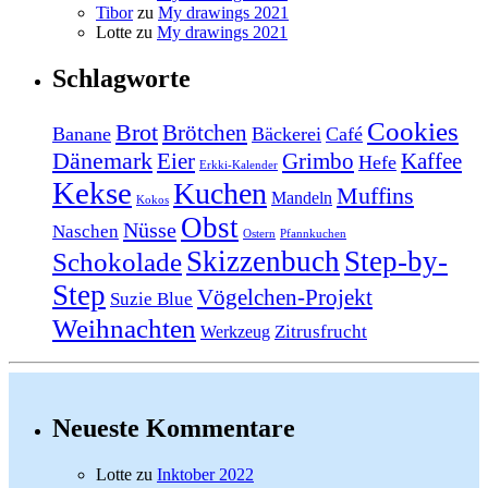
Tibor
zu
My drawings 2021
Lotte
zu
My drawings 2021
Schlagworte
Cookies
Brot
Brötchen
Banane
Bäckerei
Café
Dänemark
Eier
Grimbo
Kaffee
Hefe
Erkki-Kalender
Kekse
Kuchen
Muffins
Mandeln
Kokos
Obst
Nüsse
Naschen
Ostern
Pfannkuchen
Skizzenbuch
Step-by-
Schokolade
Step
Vögelchen-Projekt
Suzie Blue
Weihnachten
Zitrusfrucht
Werkzeug
Neueste Kommentare
Lotte
zu
Inktober 2022