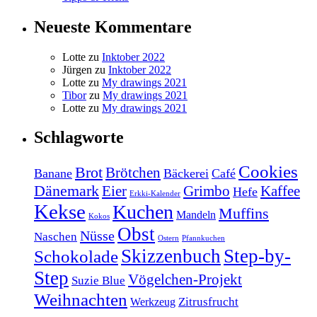
Neueste Kommentare
Lotte
zu
Inktober 2022
Jürgen
zu
Inktober 2022
Lotte
zu
My drawings 2021
Tibor
zu
My drawings 2021
Lotte
zu
My drawings 2021
Schlagworte
Cookies
Brot
Brötchen
Banane
Bäckerei
Café
Dänemark
Eier
Grimbo
Kaffee
Hefe
Erkki-Kalender
Kekse
Kuchen
Muffins
Mandeln
Kokos
Obst
Nüsse
Naschen
Ostern
Pfannkuchen
Skizzenbuch
Step-by-
Schokolade
Step
Vögelchen-Projekt
Suzie Blue
Weihnachten
Zitrusfrucht
Werkzeug