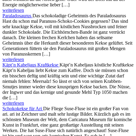
Energie möglicherweise lieber […]
weiterlesen
Paraladosaurus
Das schokoladige Geheimnis des Paraladosaurus
Hast du schon mal Paranuss-Schoko-Cookies gegessen? Das sind
sehr knackige Kekse, voll mit köstlichen Nussbrocken und feiner
dunkler Schokolade. Die Eichhörnchen-Bande ist ganz verrückt
danach. Die kleinen frechen Kerlchen haben das seltsame
Geheimnis über die Herkunft dieser besonderen Kekse gelüftet. Seit
Generationen füttern sie den Paraladosaurus mit großen Mengen
von Paranusskernen […]
weiterlesen
Käpt’n Kabeljaus Kraftkekse
Käpt’n Kabeljaus köstliche Kraftkekse
Käpt’n Kabeljau liebt Kekse zum Kaffee. Doch sie müssen schon
ein bisschen deftig und kräftig sein und eine wichtige Zutat darf
niemals fehlen: Meersalz! So lässt er sich von seinen Krabben-
Smutjes immer wieder diese knusprigen Kekse backen. Die Nüsse,
der Ingwer und das kernige und gesunde Mehl Typ 1050 machen
die […]
weiterlesen
Schokokekse für Ari
Die Fliege Suse-Fluse ist ein großer Fan von
ari. ari ist Zeichner und malt sehr lustige Bilder. Kürzlich gab es im
schönsten Museum der Welt, dem Caricatura Museum für komische
Kunst in Frankfurt, eine ganz großartige Ausstellung mit seinen
Werken. Die hat Suse-Fluse sich natürlich angeschaut! Suse-Fluse
ist hin und weg von aris komischer Kunst. Es gab in […]