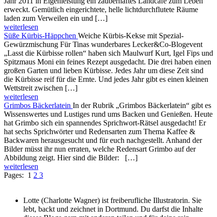
Jahr 2011 in Eigenleistung ein zauberhaftes Landcafé zum Leben
erweckt. Gemütlich eingerichtete, helle lichtdurchflutete Räume
laden zum Verweilen ein und […]
weiterlesen
Süße Kürbis-Häppchen
Weiche Kürbis-Kekse mit Spezial-
Gewürzmischung Für Tinas wunderbares Lecker&Co-Blogevent
„Lasst die Kürbisse rollen“ haben sich Maulwurf Kurt, Igel Fips und
Spitzmaus Moni ein feines Rezept ausgedacht. Die drei haben einen
großen Garten und lieben Kürbisse. Jedes Jahr um diese Zeit sind
die Kürbisse reif für die Ernte. Und jedes Jahr gibt es einen kleinen
Wettstreit zwischen […]
weiterlesen
Grimbos Bäckerlatein
In der Rubrik „Grimbos Bäckerlatein“ gibt es
Wissenswertes und Lustiges rund ums Backen und Genießen. Heute
hat Grimbo sich ein spannendes Sprichwort-Rätsel ausgedacht! Er
hat sechs Sprichwörter und Redensarten zum Thema Kaffee &
Backwaren herausgesucht und für euch nachgestellt. Anhand der
Bilder müsst ihr nun erraten, welche Redensart Grimbo auf der
Abbildung zeigt. Hier sind die Bilder: […]
weiterlesen
Pages:
1
2
3
Lotte (Charlotte Wagner) ist freiberufliche Illustratorin. Sie
lebt, backt und zeichnet in Dortmund. Du darfst die Inhalte