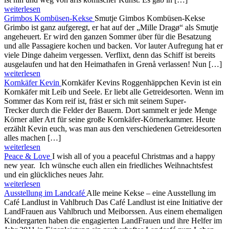
weiterlesen
Grimbos Kombüsen-Kekse
Smutje Gimbos Kombüsen-Kekse
Grimbo ist ganz aufgeregt, er hat auf der „Mille Dragø“ als Smutje
angeheuert. Er wird den ganzen Sommer über für die Besatzung
und alle Passagiere kochen und backen. Vor lauter Aufregung hat er
viele Dinge daheim vergessen. Verflixt, denn das Schiff ist bereits
ausgelaufen und hat den Heimathafen in Grenå verlassen! Nun […]
weiterlesen
Kornkäfer Kevin
Kornkäfer Kevins Roggenhäppchen Kevin ist ein
Kornkäfer mit Leib und Seele. Er liebt alle Getreidesorten. Wenn im
Sommer das Korn reif ist, fräst er sich mit seinem Super-
Trecker durch die Felder der Bauern. Dort sammelt er jede Menge
Körner aller Art für seine große Kornkäfer-Körnerkammer. Heute
erzählt Kevin euch, was man aus den verschiedenen Getreidesorten
alles machen […]
weiterlesen
Peace & Love
I wish all of you a peaceful Christmas and a happy
new year. Ich wünsche euch allen ein friedliches Weihnachtsfest
und ein glückliches neues Jahr.
weiterlesen
Ausstellung im Landcafé
Alle meine Kekse – eine Ausstellung im
Café Landlust in Vahlbruch Das Café Landlust ist eine Initiative der
LandFrauen aus Vahlbruch und Meiborssen. Aus einem ehemaligen
Kindergarten haben die engagierten LandFrauen und ihre Helfer im